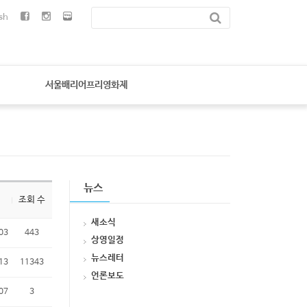
sh
서울배리어프리영화제
뉴스
조회 수
새소식
03
443
상영일정
뉴스레터
13
11343
언론보도
07
3