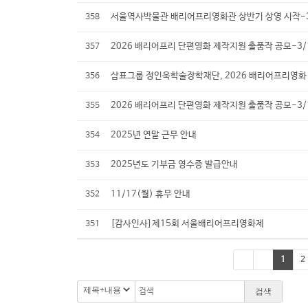
서울역사박물관 배리어프리영화관 상반기 상영 시작-3/
358
2026 배리어프리 단편영화 제작지원 출품작 공모-3/16
357
삼표그룹 정인욱학술장학재단, 2026 배리어프리영화
356
2026 배리어프리 단편영화 제작지원 출품작 공모-3/16
355
2025년 연말 근무 안내
354
2025년도 기부금 영수증 발급안내
353
11/17(월) 휴무 안내
352
[감사인사]제15회 서울배리어프리영화제
351
1
2
검색